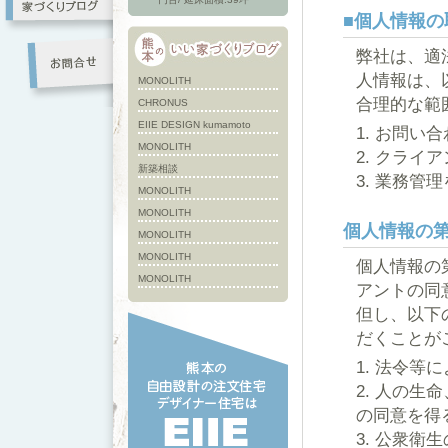
■個人情報の
弊社は、適
人情報は、
MONOLITH
合理的な範
CHRONUS
EIIE DESIGN kumamoto
お問い合
MONOLITH
クライア
新築相談
業務管理
MONOLITH
MONOLITH
個人情報の
MONOLITH
MONOLITH
個人情報の
MONOLITH
アントの同
但し、以下
だくことが
法令等に
人の生命
の同意を得
公衆衛生