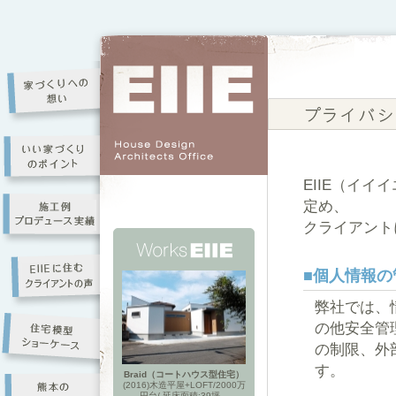
EIIE（イ
定め、
クライアント
■個人情報の
弊社では、
の他安全管
の制限、外
す。
Braid（コートハウス型住宅）
(2016)木造平屋+LOFT/2000万
円台/ 延床面積:39坪