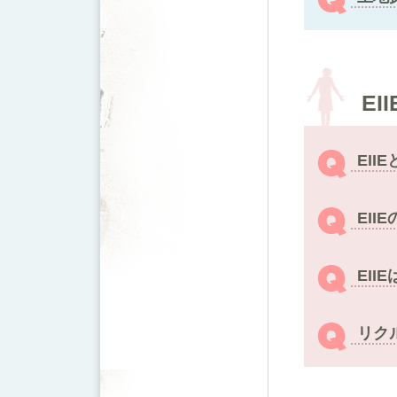
EI
EI
EI
EI
リク