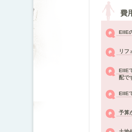
費
EI
リフ
EI
配で
EI
予算
土地