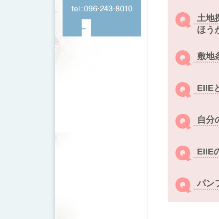
土地
ほう
敷地
EI
自分
EI
パン