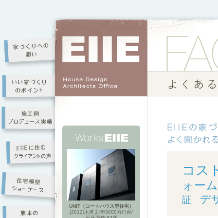
コス
ォーム
デ
証
UNIT（コートハウス型住宅）
(2012)木造２階/3000万円台/
延床面積:52坪