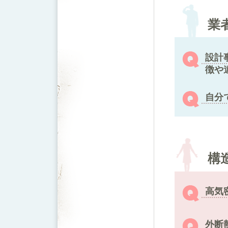
業
設計
徴や
自分
構
高気
外断