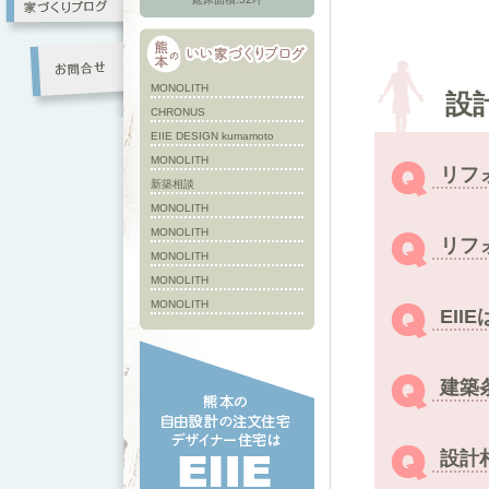
MONOLITH
設
CHRONUS
EIIE DESIGN kumamoto
MONOLITH
リフ
新築相談
MONOLITH
MONOLITH
リフ
MONOLITH
MONOLITH
MONOLITH
EI
建築
設計