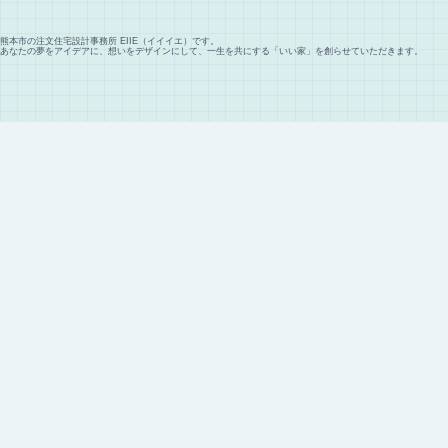
熊本市の注文住宅設計事務所 EIIE（イイイエ）です。
あなたの夢をアイデアに、想いをデザインにして、一生を共にする「いい家」を創らせていただきます。